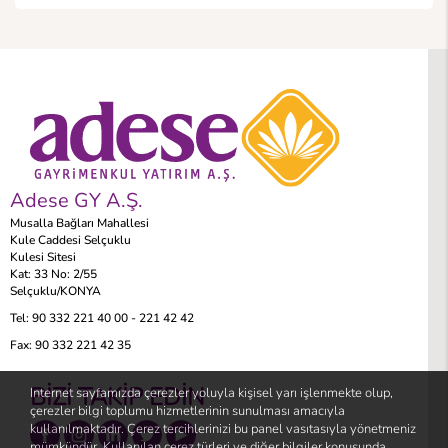
Adese GY A.Ş.
Musalla Bağları Mahallesi
Kule Caddesi Selçuklu
Kulesi Sitesi
Kat: 33 No: 2/55
Selçuklu/KONYA
Tel:
90 332 221 40 00 - 221 42 42
Fax:
90 332 221 42 35
BİZİ TAKİP EDİN
Internet sayfamızda çerezler yoluyla kişisel yarı işlenmekte olup,
çerezler bilgi toplumu hizmetlerinin sunulması amacıyla
kullanılmaktadır. Çerez tercihlerinizi bu panel vasıtasıyla yönetmeniz
mümkündür. Kullanılan çerez türleri ve diğer bilgiler konusunda