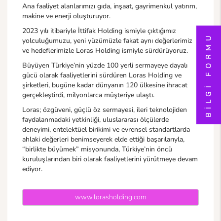
Ana faaliyet alanlarımızı gıda, inşaat, gayrimenkul yatırım,
makine ve enerji oluşturuyor.
2023 yılı itibariyle İttifak Holding ismiyle çıktığımız
BİLGİ FORMU
yolculuğumuzu, yeni yüzümüzle fakat aynı değerlerimiz
ve hedeflerimizle Loras Holding ismiyle sürdürüyoruz.
Büyüyen Türkiye’nin yüzde 100 yerli sermayeye dayalı
gücü olarak faaliyetlerini sürdüren Loras Holding ve
şirketleri, bugüne kadar dünyanın 120 ülkesine ihracat
gerçekleştirdi, milyonlarca müşteriye ulaştı.
Loras; özgüveni, güçlü öz sermayesi, ileri teknolojiden
faydalanmadaki yetkinliği, uluslararası ölçülerde
deneyimi, entelektüel birikimi ve evrensel standartlarda
ahlaki değerleri benimseyerek elde ettiği başarılarıyla,
“birlikte büyümek” misyonunda, Türkiye’nin öncü
kuruluşlarından biri olarak faaliyetlerini yürütmeye devam
ediyor.
www.lorasholding.com