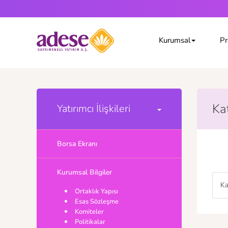
Kurumsal
Pr
Kat
Yatırımcı İlişkileri
Borsa Ekranı
Kurumsal Bilgiler
Ka
Ortaklık Yapısı
Esas Sözleşme
Komiteler
Politikalar