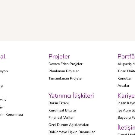
al
Projeler
Portfö
Devam Eden Projeler
Alışveriş M
isyon
Planlanan Projeler
Ticari Ünit
Tamamlanan Projeler
Konutlar
ng
Arsalar
Yatırımcı İlişkileri
Kariye
mlik
Borsa Ekranı
İnsan Kayn
iv
Kurumsal Bilgiler
İşe Alım Sü
lerin Korunması
Finansal Veriler
Başvuru Fo
Özel Durum Açıklamaları
İletişi
Bölünmeye İlişkin Duyurular