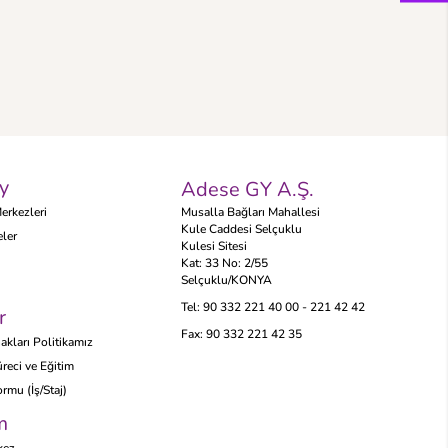
y
Adese GY A.Ş.
erkezleri
Musalla Bağları Mahallesi
Kule Caddesi Selçuklu
eler
Kulesi Sitesi
Kat: 33 No: 2/55
Selçuklu/KONYA
Tel:
90 332 221 40 00 - 221 42 42
r
Fax:
90 332 221 42 35
akları Politikamız
reci ve Eğitim
rmu (İş/Staj)
m